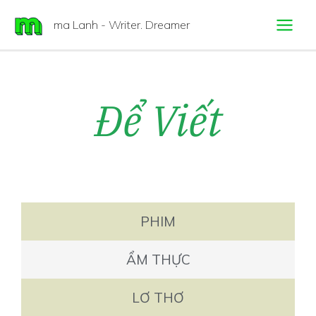
ma Lanh - Writer. Dreamer
Để Viết
PHIM
ẨM THỰC
LƠ THƠ