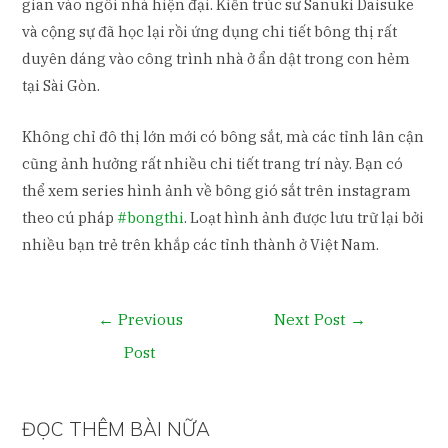
gian vào ngôi nhà hiện đại. Kiến trúc sư Sanuki Daisuke
và cộng sự đã học lại rồi ứng dụng chi tiết bông thị rất
duyên dáng vào công trình nhà ở ẩn dật trong con hẻm
tại Sài Gòn.
Không chỉ đô thị lớn mới có bông sắt, mà các tỉnh lân cận
cũng ảnh hưởng rất nhiều chi tiết trang trí này. Bạn có
thể xem series hình ảnh về bông gió sắt trên instagram
theo cú pháp
#bongthi
. Loạt hình ảnh được lưu trữ lại bởi
nhiều bạn trẻ trên khắp các tỉnh thành ở Việt Nam.
Post
←
Previous
Next Post
→
navigation
Post
ĐỌC THÊM BÀI NỮA