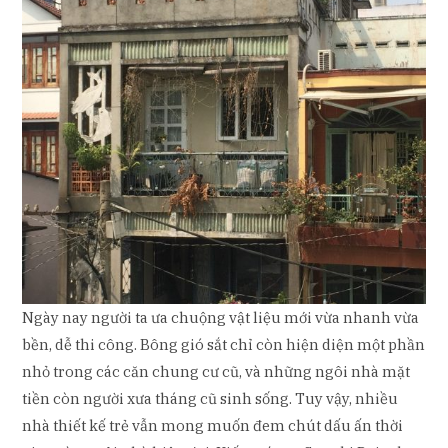
Ngày nay người ta ưa chuộng vật liệu mới vừa nhanh vừa
bền, dễ thi công. Bông gió sắt chỉ còn hiện diện một phần
nhỏ trong các căn chung cư cũ, và những ngôi nhà mặt
tiền còn người xưa tháng cũ sinh sống. Tuy vậy, nhiều
nhà thiết kế trẻ vẫn mong muốn đem chút dấu ấn thời