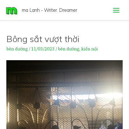
Skip
ma Lanh - Writer. Dreamer
to
Main
content
Menu
Bông sắt vượt thời
bên đường
/
11/03/2023
/
bên đường
,
kiến nội