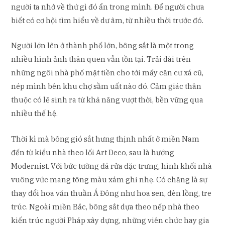
người ta nhớ về thứ gì đó ẩn trong mình. Để người chưa
biết có cơ hội tìm hiểu về dư âm, từ nhiều thời trước đó.
Người lớn lên ở thành phố lớn, bông sắt là một trong
nhiều hình ảnh thân quen vẫn tồn tại. Trải dài trên
những ngôi nhà phố mặt tiền cho tới mấy căn cư xá cũ,
nép mình bên khu chợ sầm uất nào đó. Cảm giác thân
thuộc có lẽ sinh ra từ khả năng vượt thời, bền vững qua
nhiều thế hệ.
Thời kì mà bông gió sắt hưng thịnh nhất ở miền Nam
đến từ kiểu nhà theo lối Art Deco, sau là hướng
Modernist. Với bức tường đá rửa đặc trưng, hình khối nhà
vuông vức mang tông màu xám ghi nhẹ. Có chăng là sự
thay đổi hoa văn thuần Á Đông như hoa sen, đèn lồng, tre
trúc. Ngoài miền Bắc, bông sắt dựa theo nếp nhà theo
kiến trúc người Pháp xây dựng, những viên chức hay gia