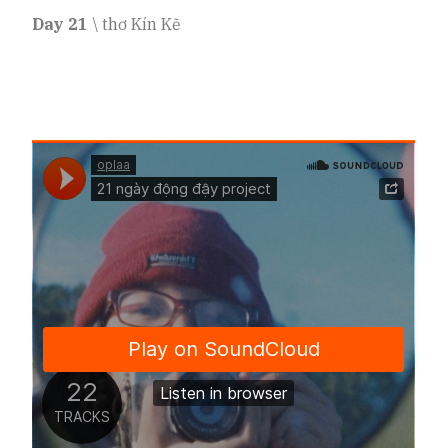
Day 21
\ thơ Kín Kẽ