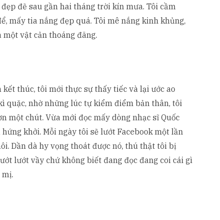
đẹp đẽ sau gần hai tháng trời kín mưa. Tôi cầm
để, mấy tia nắng đẹp quá. Tôi mê nắng kinh khủng,
a một vật cản thoáng đãng.
kết thúc, tôi mới thực sự thấy tiếc và lại ước ao
 kì quặc, nhờ những lúc tự kiểm điểm bản thân, tôi
hơn một chút. Vừa mới đọc mấy dòng nhạc sĩ Quốc
u hứng khởi. Mỗi ngày tôi sẽ lướt Facebook một lần
ôi. Dần dà hy vọng thoát được nó, thú thật tôi bị
lướt lướt vầy chứ không biết đang đọc đang coi cái gì
 mị.