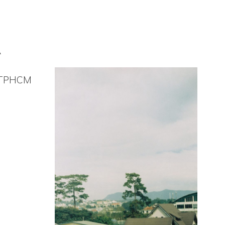
A
ở TPHCM