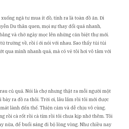
 xuống ngã tư mua ít đồ, tính ra là toàn đồ ăn. Đi
yễn Du thân quen, mọi sự thay đổi quá nhanh,
bằng và chờ ngày mọc lên những căn biệt thự mới.
ừ trường về, rồi í ới nói với nhau. Sao thấy tủi tủi
lướt qua mình nhanh quá, mà có vẻ tôi hơi vô tâm với
 rau củ quả. Nói là chợ nhưng thật ra mỗi người một
 bày ra đồ ra thôi. Trời ơi, lâu lắm rồi tôi mới được
 mát lành đến thế. Thiện cảm và dễ chịu vô cùng.
ng rồi cà rốt rồi cà tím rồi tôi chưa kịp nhớ thêm. Tôi
y nữa, để buổi sáng đi bộ lòng vòng. Như chiều nay