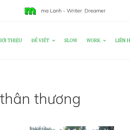
ma Lanh - Writer. Dreamer
IỚI THIỆU
ĐỂ VIẾT
SLOW
WORK
LIÊN 
 thân thương