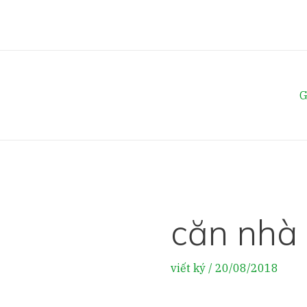
Skip
to
content
G
căn nhà
viết ký
/
20/08/2018