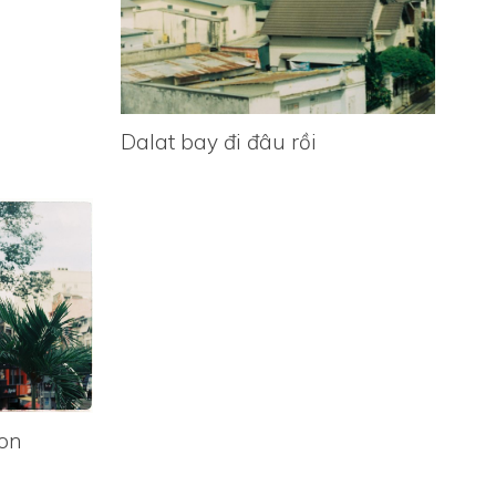
Dalat bay đi đâu rồi
on