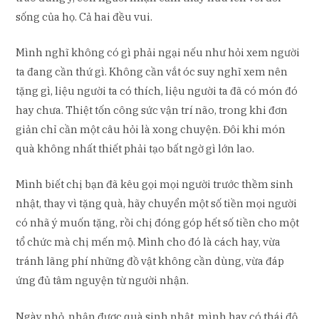
sống của họ. Cả hai đều vui.
Mình nghĩ không có gì phải ngại nếu như hỏi xem người
ta đang cần thứ gì. Không cần vắt óc suy nghĩ xem nên
tặng gì, liệu người ta có thích, liệu người ta đã có món đó
hay chưa. Thiệt tốn công sức vận trí não, trong khi đơn
giản chỉ cần một câu hỏi là xong chuyện. Đôi khi món
quà không nhất thiết phải tạo bất ngờ gì lớn lao.
Mình biết chị bạn đã kêu gọi mọi người trước thềm sinh
nhật, thay vì tặng quà, hãy chuyển một số tiền mọi người
có nhã ý muốn tặng, rồi chị đóng góp hết số tiền cho một
tổ chức mà chị mến mộ. Mình cho đó là cách hay, vừa
tránh lãng phí những đồ vật không cần dùng, vừa đáp
ứng đủ tâm nguyện từ người nhận.
Ngày nhỏ, nhận được quà sinh nhật, mình hay có thái độ