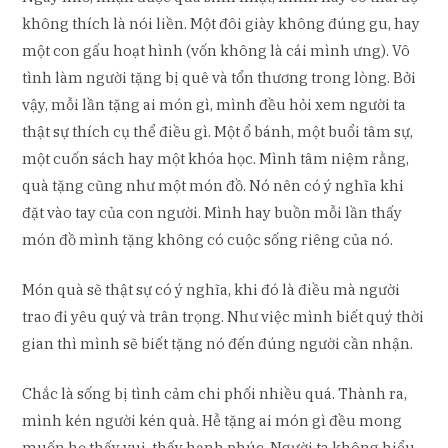
không thích là nói liền. Một đôi giày không đúng gu, hay
một con gấu hoạt hình (vốn không là cái mình ưng). Vô
tình làm người tặng bị quê và tổn thương trong lòng. Bởi
vậy, mỗi lần tặng ai món gì, mình đều hỏi xem người ta
thật sự thích cụ thể điều gì. Một ổ bánh, một buổi tâm sự,
một cuốn sách hay một khóa học. Mình tâm niệm rằng,
quà tặng cũng như một món đồ. Nó nên có ý nghĩa khi
đặt vào tay của con người. Mình hay buồn mỗi lần thấy
món đồ mình tặng không có cuộc sống riêng của nó.
Món quà sẽ thật sự có ý nghĩa, khi đó là điều mà người
trao đi yêu quý và trân trọng. Như việc mình biết quý thời
gian thì mình sẽ biết tặng nó đến đúng người cần nhận.
Chắc là sống bị tình cảm chi phối nhiều quá. Thành ra,
mình kén người kén quà. Hễ tặng ai món gì đều mong
muốn họ thấy vui, thấy hạnh phúc. Người ta không hiểu,